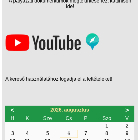
A pályázati dokumentumok megtekintéséhez, kattintson
ide!
A kereső használatához fogadja el a feltételeket!
<
>
2026. augusztus
H
K
Sze
Cs
P
Szo
V
1
2
3
4
5
7
8
9
6