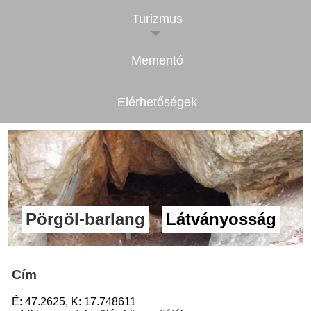
Turizmus
Mementó
Elérhetőségek
Pörgöl-barlang
Látványosság
Cím
É: 47.2625, K: 17.748611