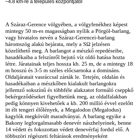
~4.8 km-re a település központjától
A Száraz-Gerence völgyében, a völgyfenékhez képest
mintegy 50 m-es magasságban nyílik a Pörgöl-barlang,
vagy hivatalos nevén a Száraz-Gerencei-barlang
háromszög alakú bejárata, mely a SΩ jelzésen
közelíthető meg. A barlangot a mészkő repedéseibe,
hasadékaiba a felszínről bejutó víz oldó hatása hozta
létre. Járatainak teljes hossza kb. 25 m, de a mintegy 18
m hosszú és 3-5 m széles előcsarnoka a domináns.
Oldaljáratait vasráccsal zárták le. Tetején, oldalán és
hasadékaiban a mészkőben kialakult barlangokra
jellemző sokszínű és többféle alakzatot formáló cseppkő
bekérgeződéseket figyelhetünk meg, az oldalfalakban
pedig könnyen kivehetőek a kb. 200 millió évvel ezelőtt
itt élt tengeri élőlények, a Megalodon (Megalodus)
kagylók megkövült maradványai. A barlang egyike a
Bakony legforgalmasabb denevér nászhelyeinek, benne
14 védett és fokozottan védett denevérfaj fordul elő. A
többszöri régészeti feltárások eredményeként