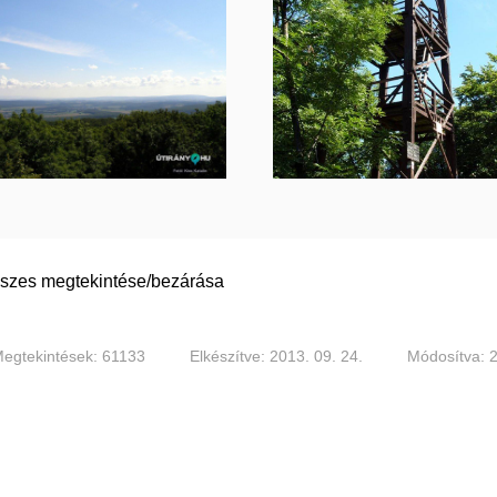
szes megtekintése/bezárása
egtekintések: 61133
Elkészítve: 2013. 09. 24.
Módosítva: 2