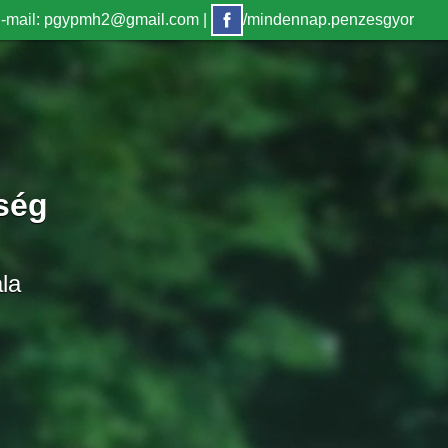
-mail: pgypmh2@gmail.com
|
/mindennap.penzesgyor
ség
la