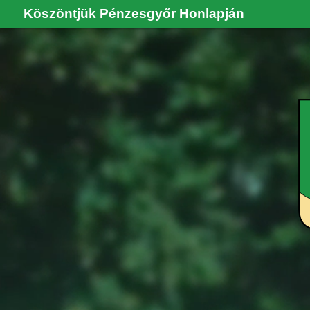
Köszöntjük Pénzesgyőr Honlapján