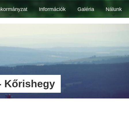
kormányzat
Információk
Galéria
Nálunk
 - Kőrishegy