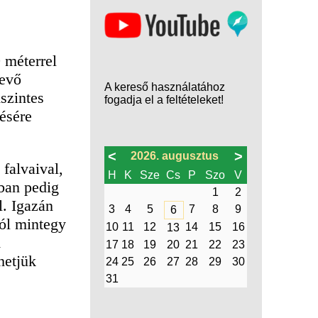
 méterrel
vevő
A kereső használatához
szintes
fogadja el a feltételeket!
tésére
<
>
2026. augusztus
falvaival,
H
K
Sze
Cs
P
Szo
V
lban pedig
1
2
l. Igazán
3
4
5
7
8
9
6
tól mintegy
10
11
12
14
15
16
13
A
17
18
19
20
21
22
23
hetjük
24
25
26
27
28
29
30
31