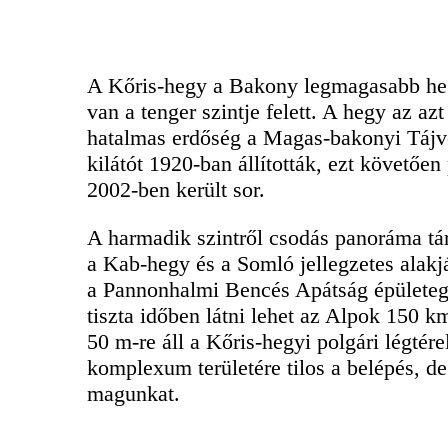
A Kőris-hegy a Bakony legmagasabb hegye
van a tenger szintje felett. A hegy az az
hatalmas erdőség a Magas-bakonyi Tájvé
kilátót 1920-ban állították, ezt követőe
2002-ben került sor.
A harmadik szintről csodás panoráma tár
a Kab-hegy és a Somló jellegzetes alakj
a Pannonhalmi Bencés Apátság épületegyü
tiszta időben látni lehet az Alpok 150 km
50 m-re áll a Kőris-hegyi polgári légtér
komplexum területére tilos a belépés, d
magunkat.