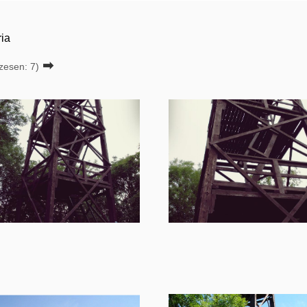
ria
➡
zesen: 7)