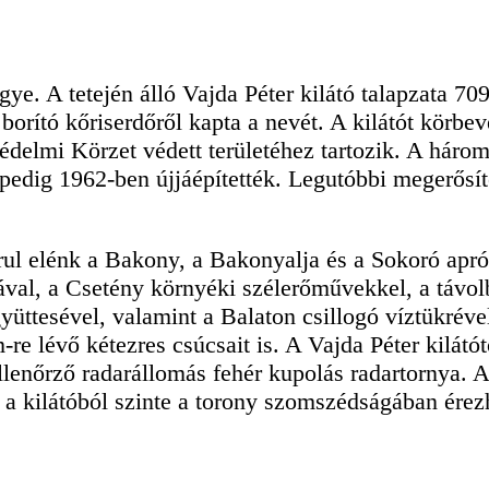
. A tetején álló Vajda Péter kilátó talapzata 709
t borító kőriserdőről kapta a nevét. A kilátót körbe
delmi Körzet védett területéhez tartozik. A három
n pedig 1962-ben újjáépítették. Legutóbbi megerősí
ul elénk a Bakony, a Bakonyalja és a Sokoró apró 
ával, a Csetény környéki szélerőművekkel, a távo
ttesével, valamint a Balaton csillogó víztükréve
-re lévő kétezres csúcsait is. A Vajda Péter kilátó
ellenőrző radarállomás fehér kupolás radartornya. 
e a kilátóból szinte a torony szomszédságában érez