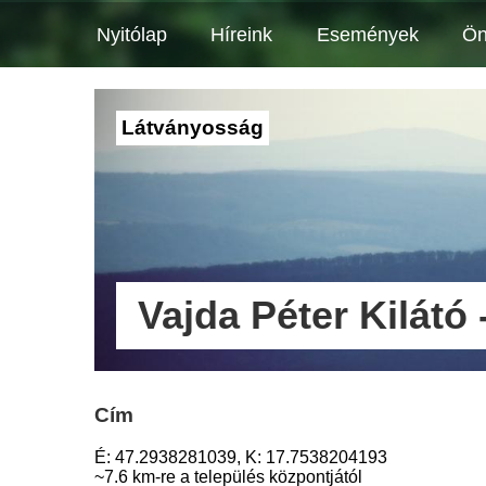
Nyitólap
Híreink
Események
Ön
Látványosság
Vajda Péter Kilátó
Cím
É: 47.2938281039, K: 17.7538204193
~7.6 km-re a település központjától