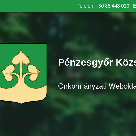
Telefon: +36 88 448 013
|
E
Pénzesgyőr Köz
Önkormányzati Webolda