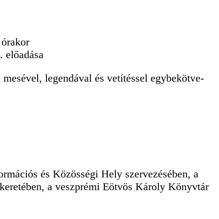
 órakor
. előadása
esével, legendával és vetítéssel egybekötve-
ormációs és Közösségi Hely szervezésében, a
r keretében, a veszprémi Eötvös Károly Könyvtár