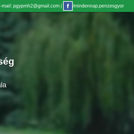
-mail: pgypmh2@gmail.com
|
/mindennap.penzesgyor
ség
la