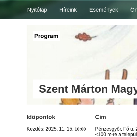
Nyitólap
Híreink
Események
Ön
Program
Szent Márton Mag
Időpontok
Cím
Kezdés: 2025. 11. 15.
Pénzesgyőr, Fő u. 
10:00
<100 m-re a települ