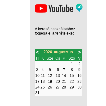
A kereső használatához
fogadja el a feltételeket!
<
>
2026. augusztus
H
K
Sze
Cs
P
Szo
V
1
2
3
4
5
6
8
9
7
10
11
12
13
15
16
14
17
18
19
20
21
22
23
24
25
26
27
28
29
30
31