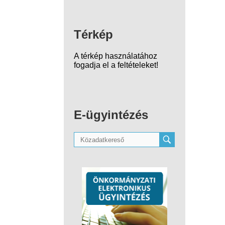
Térkép
A térkép használatához
fogadja el a feltételeket!
E-ügyintézés