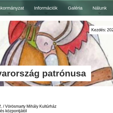
kormányzat
Információk
Galéria
Nálunk
Kezdés:
202
yarország patrónusa
2. / Vörösmarty Mihály Kultúrház
és központjától