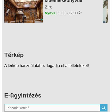
Műemlékkönyvtár
Zirc
>
Nyitva
09:00 - 17:00
Térkép
A térkép használatához fogadja el a feltételeket!
E-ügyintézés