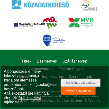
Hírek
Események
Szálláshelyek
Látványosságok
Önkormányzat
A böngészési élmény
fokozása, valamint a
Oldaltérkép
Impresszum
Szerzői jogok
forgalom elemzése
érdekében sütiket (cookie)
Adatvédelem
használunk.
A tájékoztatót ide kattintva
penzesgyor.hu
- © Pénzesgyőr Község Önkormányzata -
elérheti:
Adatkezelési
2016 - 2026 -
UiWeb Interface Services System
-
UiWeb.hu
tájékoztató