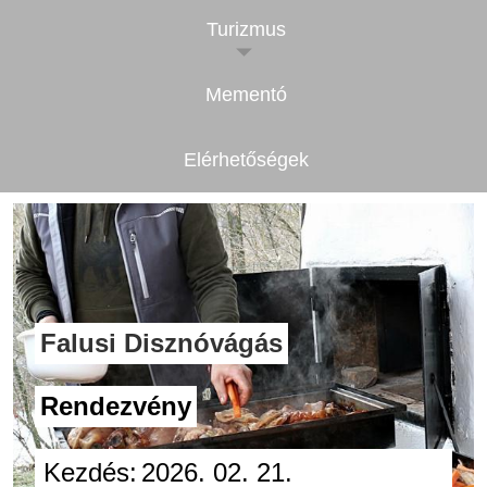
Turizmus
Mementó
Elérhetőségek
Falusi Disznóvágás
Rendezvény
Kezdés:
2026. 02. 21.