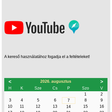
A kereső használatához fogadja el a feltételeket!
<
>
2026. augusztus
H
K
Sze
Cs
P
Szo
V
1
2
3
4
5
6
8
9
7
10
11
12
13
15
16
14