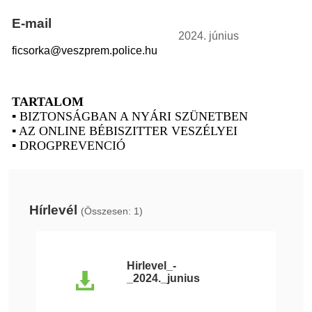
E-mail
2024. június
ficsorka@veszprem.police.hu
TARTALOM
▪ BIZTONSÁGBAN A NYÁRI SZÜNETBEN
▪ AZ ONLINE BÉBISZITTER VESZÉLYEI
▪ DROGPREVENCIÓ
Hírlevél
(Összesen: 1)
Hirlevel_-
_2024._junius