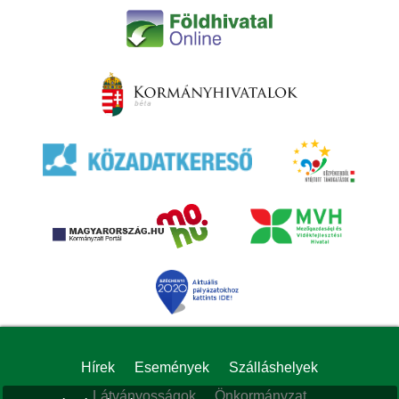
Hírek
Események
Szálláshelyek
Látványosságok
Önkormányzat