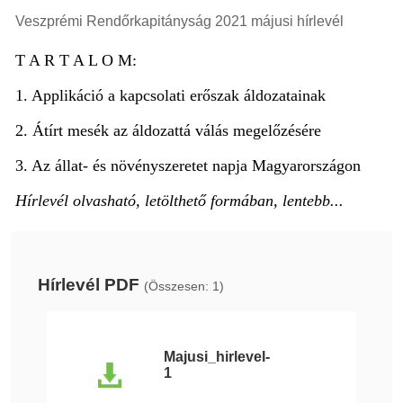
Veszprémi Rendőrkapitányság 2021 májusi hírlevél
T A R T A L O M:
1. Applikáció a kapcsolati erőszak áldozatainak
2. Átírt mesék az áldozattá válás megelőzésére
3. Az állat- és növényszeretet napja Magyarországon
Hírlevél olvasható, letölthető formában, lentebb...
Hírlevél PDF
(Összesen: 1)
Majusi_hirlevel-
1