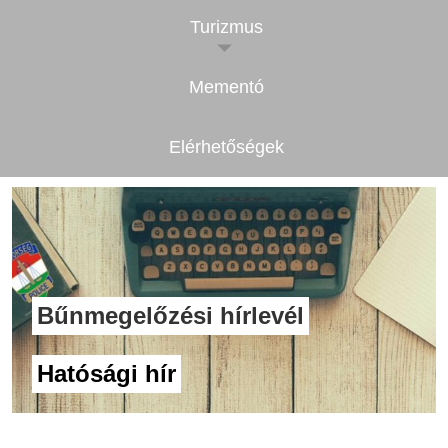
Turizmus
Mementó
Elérhetőségek
Bűnmegelőzési hírlevél
Hatósági hír