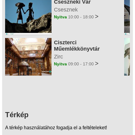
Cseszneki Vár
Csesznek
>
Nyitva
10:00 - 18:00
Ciszterci
Műemlékkönyvtár
Zirc
>
Nyitva
09:00 - 17:00
Térkép
A térkép használatához fogadja el a feltételeket!