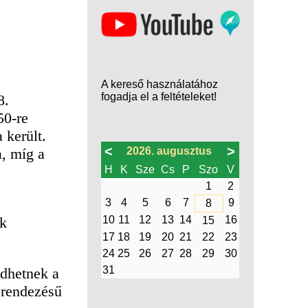
A kereső használatához
fogadja el a feltételeket!
8.
50-re
 került.
<
>
a, míg a
2026. augusztus
H
K
Sze
Cs
P
Szo
V
1
2
3
4
5
6
7
9
8
nk
10
11
12
13
14
16
15
17
18
19
20
21
22
23
24
25
26
27
28
29
30
31
edhetnek a
berendezésű