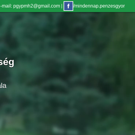
-mail: pgypmh2@gmail.com
|
/mindennap.penzesgyor
ség
la