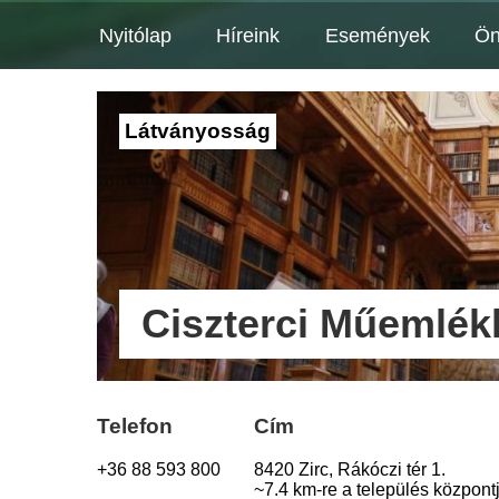
Nyitólap
Híreink
Események
Ön
Látványosság
Ciszterci Műemlék
Telefon
Cím
+36 88 593 800
8420 Zirc, Rákóczi tér 1.
~7.4 km-re a település központj