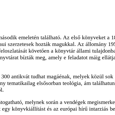
ásodik emeletén található. Az első könyveket a 1
haui szerzetesek hozták magukkal. Az állomány 19
feloszlatását követően a könyvtár állami tulajdonba
yvtárat bízták meg, amely e feladatot máig ellátj
 300 antikvát tudhat magáénak, melyek közül sok
y tematikailag elsősorban teológia, ám találhatu
l.
látogatható, melynek során a vendégek megismerk
t egy könyvkiállítást és az európai hírű intarziás 