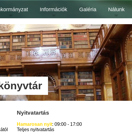
kormányzat
Információk
Galéria
Nálunk
könyvtár
Nyitvatartás
Hamarosan nyit
: 09:00 - 17:00
ától
Teljes nyitvatartás