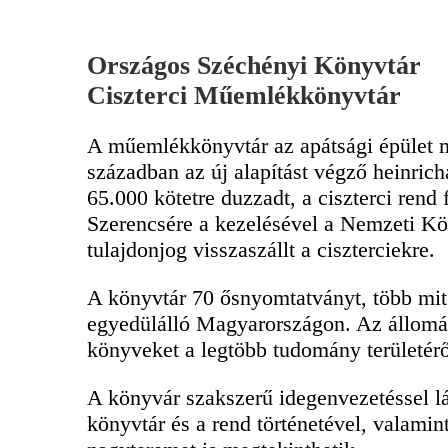
Országos Széchényi Könyvtár
Ciszterci Műemlékkönyvtár
A műemlékkönyvtár az apátsági épület m
században az új alapítást végző heinric
65.000 kötetre duzzadt, a ciszterci rend 
Szerencsére a kezelésével a Nemzeti Kön
tulajdonjog visszaszállt a ciszterciekre.
A könyvtár 70 ősnyomtatványt, több mit
egyedülálló Magyarországon. Az állomán
könyveket a legtöbb tudomány területérő
A könyvár szakszerű idegenvezetéssel 
könyvtár és a rend történetével, valamin