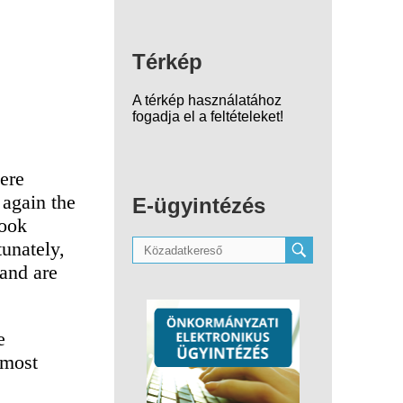
Térkép
A térkép használatához
fogadja el a feltételeket!
were
 again the
E-ügyintézés
took
tunately,
 and are
e
 most