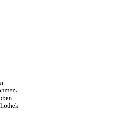
en
nahmen.
hoben
liothek