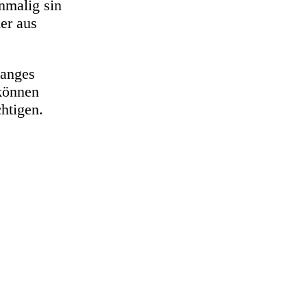
nmalig sin
er aus
ganges
 können
htigen.