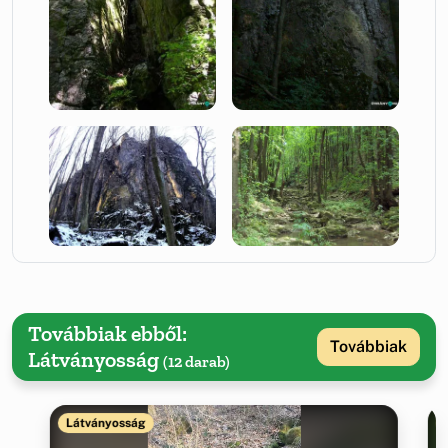
Továbbiak ebből:
Továbbiak
Látványosság
(12 darab)
Látványosság