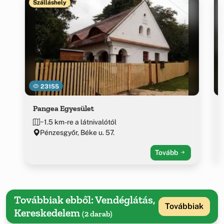
Szálláshely
23155
Pangea Egyesület
~1.5 km-re a látnivalótól
Pénzesgyőr, Béke u. 57.
Tovább
Továbbiak ebből: Vendéglátás,
Továbbiak
Kereskedelem
(2 darab)