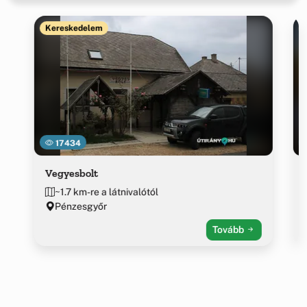
Kereskedelem
17434
Vegyesbolt
~1.7 km-re a látnivalótól
Pénzesgyőr
Tovább