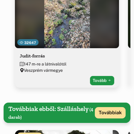
32647
Judit-forrás
147 m-re a látnivalótól
Veszprém vármegye
Tovább
Továbbiak ebből: Szálláshely
(4
Továbbiak
darab)