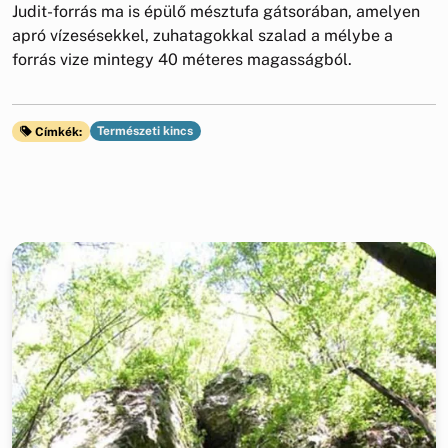
Judit-forrás ma is épülő mésztufa gátsorában, amelyen
apró vízesésekkel, zuhatagokkal szalad a mélybe a
forrás vize mintegy 40 méteres magasságból.
Természeti kincs
Címkék: