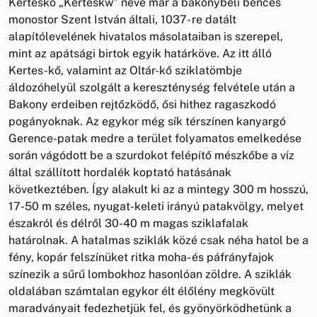
Kerteskő „Kerteskw” neve már a bakonybéli bencés
monostor Szent István általi, 1037- re datált
alapítólevelének hivatalos másolataiban is szerepel,
mint az apátsági birtok egyik határköve. Az itt álló
Kertes-kő, valamint az Oltár-kő sziklatömbje
áldozóhelyül szolgált a kereszténység felvétele után a
Bakony erdeiben rejtőzködő, ősi hithez ragaszkodó
pogányoknak. Az egykor még sík térszínen kanyargó
Gerence-patak medre a terület folyamatos emelkedése
során vágódott be a szurdokot felépítő mészkőbe a víz
által szállított hordalék koptató hatásának
következtében. Így alakult ki az a mintegy 300 m hosszú,
17-50 m széles, nyugat-keleti irányú patakvölgy, melyet
északról és délről 30-40 m magas sziklafalak
határolnak. A hatalmas sziklák közé csak néha hatol be a
fény, kopár felszínüket ritka moha- és páfrányfajok
színezik a sűrű lombokhoz hasonlóan zöldre. A sziklák
oldalában számtalan egykor élt élőlény megkövült
maradványait fedezhetjük fel, és gyönyörködhetünk a