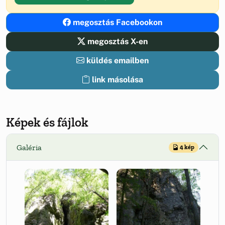
megosztás Facebookon
megosztás X-en
küldés emailben
link másolása
Képek és fájlok
Galéria
4 kép