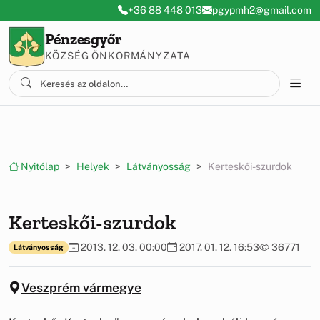
Ugrás a menüre
Ugrás a tartalomra
+36 88 448 013
pgypmh2@gmail.com
Pénzesgyőr
KÖZSÉG ÖNKORMÁNYZATA
Nyitólap
Helyek
Látványosság
Kerteskői-szurdok
Kerteskői-szurdok
2013. 12. 03. 00:00
2017. 01. 12. 16:53
36771
Látványosság
Veszprém vármegye