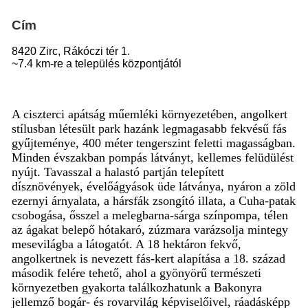
Cím
8420 Zirc, Rákóczi tér 1.
~7.4 km-re a település központjától
A ciszterci apátság műemléki környezetében, angolkert
stílusban létesült park hazánk legmagasabb fekvésű fás
gyűjteménye, 400 méter tengerszint feletti magasságban.
Minden évszakban pompás látványt, kellemes felüdülést
nyújt. Tavasszal a halastó partján telepített
dísznövények, évelőágyások üde látványa, nyáron a zöld
ezernyi árnyalata, a hársfák zsongító illata, a Cuha-patak
csobogása, ősszel a melegbarna-sárga színpompa, télen
az ágakat belepő hótakaró, zúzmara varázsolja mintegy
mesevilágba a látogatót. A 18 hektáron fekvő,
angolkertnek is nevezett fás-kert alapítása a 18. század
második felére tehető, ahol a gyönyörű természeti
környezetben gyakorta találkozhatunk a Bakonyra
jellemző bogár- és rovarvilág képviselőivel, ráadásképp