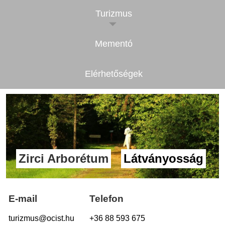
Turizmus
Mementó
Elérhetőségek
Zirci Arborétum
Látványosság
E-mail
Telefon
turizmus@ocist.hu
+36 88 593 675