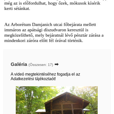
még az is előfordulhat, hogy őzek, mókusok kísérik
kerti sétánkat.
Az Arborétum Damjanich utcai főbejárata mellett
immáron az apátsági díszudvaron keresztül is
megközelíthető, mely bejáratnál lévő pénztár zárása a
mindenkori záróra előtt fél órával történik.
Galéria
➡
(Összesen: 17)
A videó megtekintéséhez fogadja el az
Adatkezelési tájékoztaót!